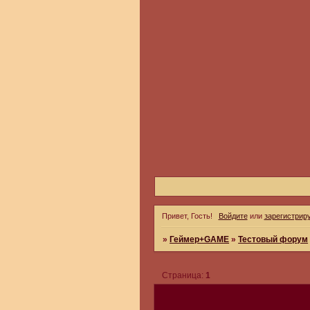
Привет, Гость!
Войдите
или
зарегистрир
»
Геймер+GAME
»
Тестовый форум
Страница:
1