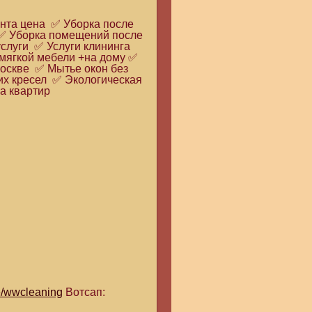
нта цена ✅ Уборка после
 ✅ Уборка помещений после
слуги ✅ Услуги клининга
мягкой мебели +на дому ✅
москве ✅ Мытье окон без
их кресел ✅ Экологическая
га квартир
me/wwcleaning
Вотсап: