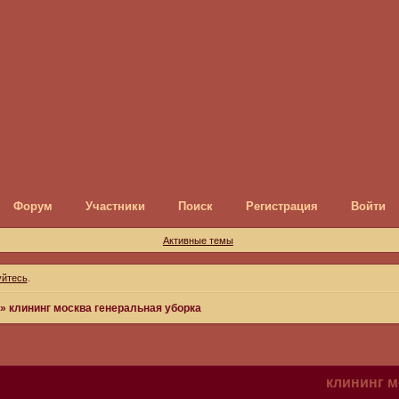
Форум
Участники
Поиск
Регистрация
Войти
Активные темы
уйтесь
.
»
клининг москва генеральная уборка
клининг м