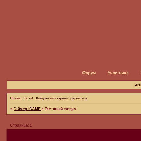
Форум
Участники
Акт
Привет, Гость!
Войдите
или
зарегистрируйтесь
.
»
Геймер+GAME
»
Тестовый форум
Страница:
1