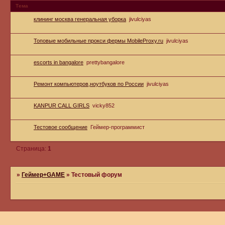
Тема
клининг москва генеральная уборка
jivulciyas
Топовые мобильные прокси фермы MobileProxy.ru
jivulciyas
escorts in bangalore
prettybangalore
Ремонт компьютеров,ноутбуков по России
jivulciyas
KANPUR CALL GIRLS
vicky852
Тестовое сообщение
Геймер-программист
Страница:
1
»
Геймер+GAME
»
Тестовый форум